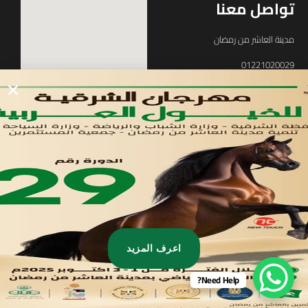
تواصل معنا
مدينة العاشر من رمضان
01221020029
055-4494429
055-4494406
055-4494414
info.triaeg@yahoo.com
info@triaeg-guide.com
اعرف المزيد
Need Help?
Developed by
, All rights reserved