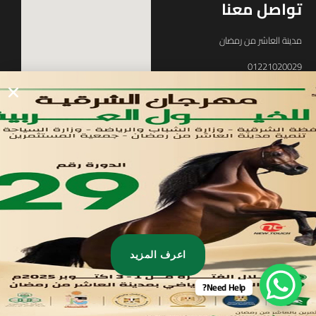
تواصل معنا
مدينة العاشر من رمضان
01221020029
055-4494429
055-4494406
055-4494414
info.triaeg@yahoo.com
info@triaeg-guide.com
اعرف المزيد
Need Help?
Developed by
, All rights reserved