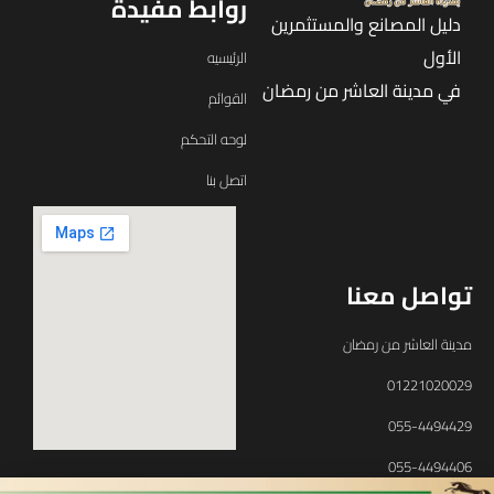
روابط مفيدة
دليل المصانع والمستثمرين
الأول
الرئيسيه
في مدينة العاشر من رمضان
القوائم
لوحه التحكم
اتصل بنا
تواصل معنا
مدينة العاشر من رمضان
01221020029
055-4494429
055-4494406