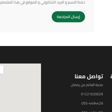
حفظ الاسم و البريد الالكتروني و الموقع في هذا المتصفح ف
تواصل معنا
مدينة العاشر من رمضان
01221020029
055-4494429