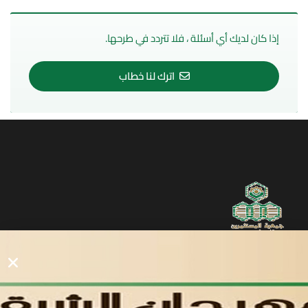
إذا كان لديك أي أسئلة ، فلا تتردد في طرحها.
اترك لنا خطاب
روابط مفيدة
دليل المصانع والمستثمرين
الرئيسيه
الأول
القوائم
في مدينة العاشر من رمضان