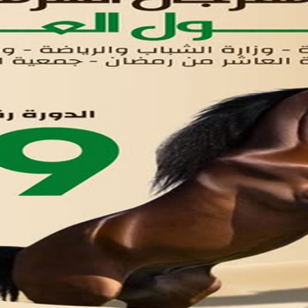
لوحه التحكم
اتصل بنا
تواصل معنا
مدينة العاشر من رمضان
01221020029
055-4494429
055-4494406
055-4494414
info.triaeg@yahoo.com
info@triaeg-guide.com