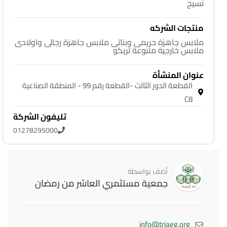
نسيج
منتجات الشركه
ملابس جاهزة حريمى وبناتى ملابس جاهزة رجالى واولادى
ملابس خارجية متنوعة تريكو
عنوان المنشأة
القطعة الدور الثالث -القطعة رقم 99 - المنطقة الصناعية
C8
تليفون الشركة
01278295000
أضف بواسطة
جمعية مستثمري العاشر من رمضان
info@triaeg.org