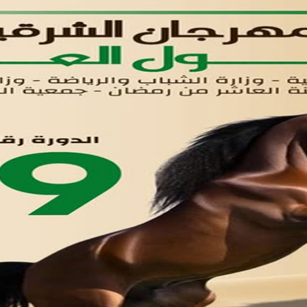
لوحه التحكم
اتصل بنا
تواصل معنا
مدينة العاشر من رمضان
01221020029
055-4494429
055-4494406
055-4494414
info.triaeg@yahoo.com
info@triaeg-guide.com