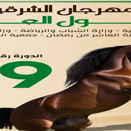
اتصل بنا
تواصل معنا
مدينة العاشر من رمضان
01221020029
055-4494429
055-4494406
055-4494414
info.triaeg@yahoo.com
info@triaeg-guide.com