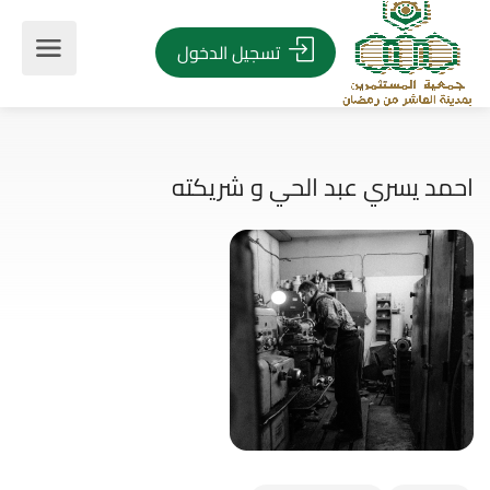
تسجيل الدخول
د يسري عبد الحي و شريكته