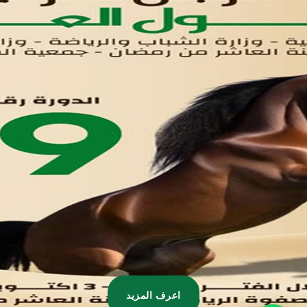
تواصل معنا
مدينة العاشر من رمضان
01221020029
055-4494429
055-4494406
055-4494414
info.triaeg@yahoo.com
info@triaeg-guide.com
اعرف المزيد