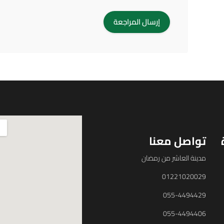
تواصل معنا
مدينة العاشر من رمضان
01221020029
055-4494429
055-4494406