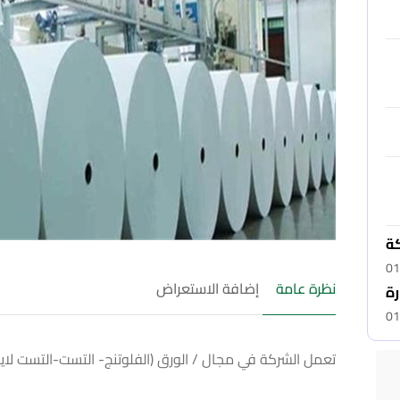
كة
01
نظرة عامة
إضافة الاستعراض
رة
01
تعمل الشركة في مجال / الورق (الفلوتنج- التست-التست لايز