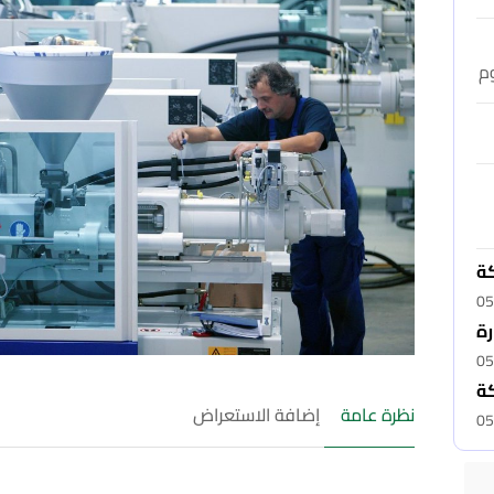
وم
كة
05
رة
05
ة
نظرة عامة
إضافة الاستعراض
05