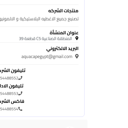
منتجات الشركه
تصنيع جميع الاغطيه البلاستيكية و الالموني
عنوان المنشأة
المنطقة الصناعية C5 قطعة 39
البريد الالكتروني
aquacapegypt@gmail.com
تليفون الشر
54488552
تليفون الادا
54488553
فاكس الشرك
54488554