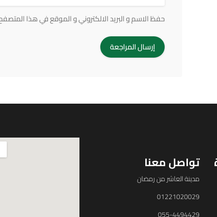
حفظ الاسم و البريد الالكتروني و الموقع في هذا المتصفح ف
تواصل معنا
مدينة العاشر من رمضان
01221020029
055-4494429