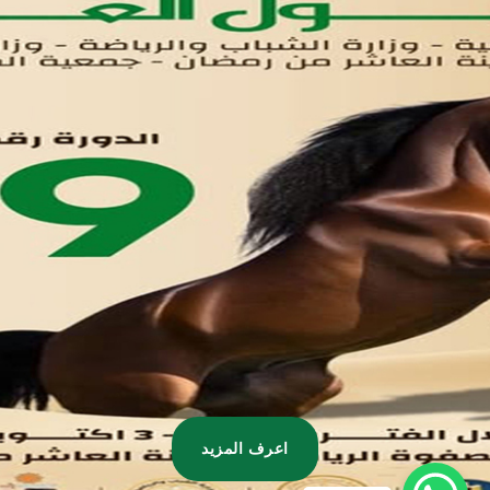
تواصل معنا
مدينة العاشر من رمضان
01221020029
055-4494429
055-4494406
055-4494414
info.triaeg@yahoo.com
info@triaeg-guide.com
اعرف المزيد