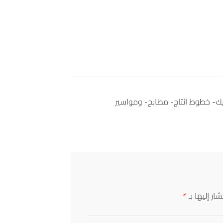
- خطوط انتاج- مطابخ- ومواسير
*
ار إليها بـ