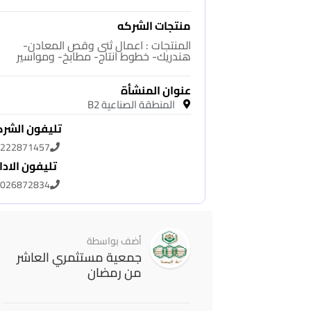
منتجات الشركه
المنتجات : اعمال ثنى وقص المعادن-
هندريك- خطوط انتاج- مطابخ- ومواسير
عنوان المنشأة
المنطقة الصناعية B2
تليفون الشر
222871457
تليفون الادا
026872834
أضف بواسطة
جمعية مستثمري العاشر
من رمضان