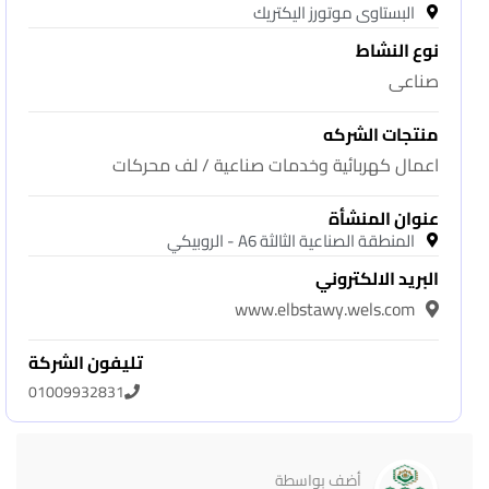
البستاوى موتورز اليكتريك
نوع النشاط
صناعى
منتجات الشركه
اعمال كهربائية وخدمات صناعية / لف محركات
عنوان المنشأة
المنطقة الصناعية الثالثة A6 - الروبيكي
البريد الالكتروني
www.elbstawy.wels.com
تليفون الشركة
01009932831
أضف بواسطة