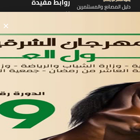
روابط مفيدة
دليل المصانع والمستثمرين
الرئيسيه
الأول
القوائم
في مدينة العاشر من رمضان
لوحه التحكم
اتصل بنا
تواصل معنا
مدينة العاشر من رمضان
01221020029
055-4494429
055-4494406
055-4494414