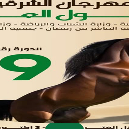
اتصل بنا
تواصل معنا
مدينة العاشر من رمضان
01221020029
055-4494429
055-4494406
055-4494414
info.triaeg@yahoo.com
info@triaeg-guide.com