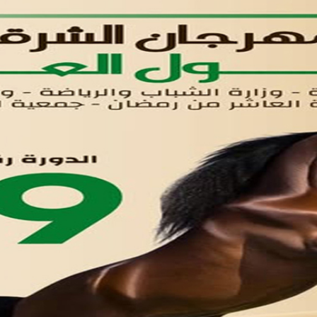
الأول
القوائم
في مدينة العاشر من رمضان
لوحه التحكم
اتصل بنا
تواصل معنا
مدينة العاشر من رمضان
01221020029
055-4494429
055-4494406
055-4494414
info.triaeg@yahoo.com