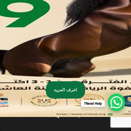
مدينة العاشر من رمضان
01221020029
055-4494429
055-4494406
055-4494414
info.triaeg@yahoo.com
info@triaeg-guide.com
اعرف المزيد
Need Help?
Developed by
, All rights reserved