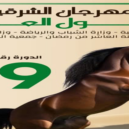
لوحه التحكم
اتصل بنا
تواصل معنا
مدينة العاشر من رمضان
01221020029
055-4494429
055-4494406
055-4494414
info.triaeg@yahoo.com
info@triaeg-guide.com