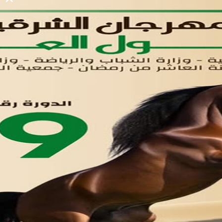
لوحه التحكم
اتصل بنا
تواصل معنا
مدينة العاشر من رمضان
01221020029
055-4494429
055-4494406
055-4494414
info.triaeg@yahoo.com
info@triaeg-guide.com