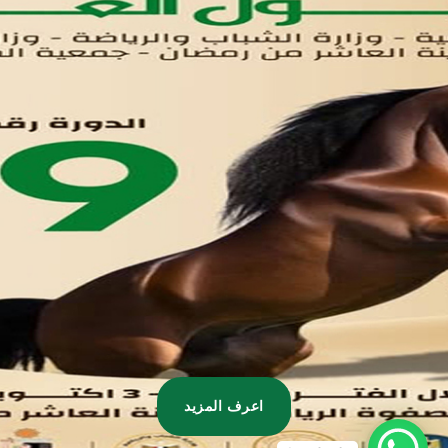
تواصل معنا
مدينة العاشر من رمضان
01221020029
055-4494429
055-4494406
055-4494414
info.triaeg@yahoo.com
info@triaeg-guide.com
اعرف المزيد