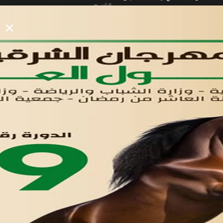
الرئيسيه
الأول
القوائم
في مدينة العاشر من رمضان
لوحه التحكم
اتصل بنا
تواصل معنا
مدينة العاشر من رمضان
01221020029
055-4494429
055-4494406
055-4494414
info.triaeg@yahoo.com