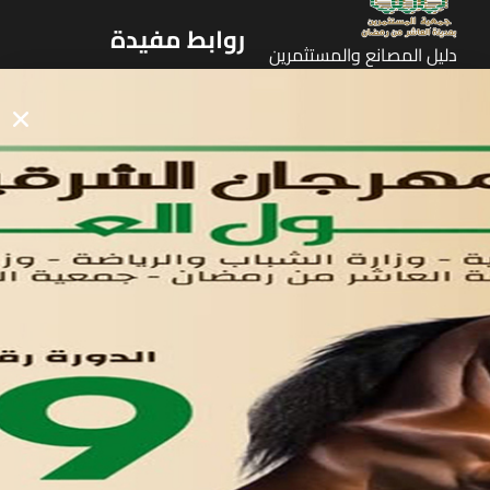
روابط مفيدة
دليل المصانع والمستثمرين
الرئيسيه
الأول
القوائم
في مدينة العاشر من رمضان
لوحه التحكم
اتصل بنا
تواصل معنا
مدينة العاشر من رمضان
01221020029
055-4494429
055-4494406