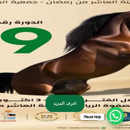
تواصل معنا
مدينة العاشر من رمضان
01221020029
055-4494429
055-4494406
055-4494414
info.triaeg@yahoo.com
info@triaeg-guide.com
اعرف المزيد
Need Help?
Developed by
, All rights reserved