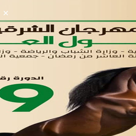
الأول
القوائم
في مدينة العاشر من رمضان
لوحه التحكم
اتصل بنا
تواصل معنا
مدينة العاشر من رمضان
01221020029
055-4494429
055-4494406
055-4494414
info.triaeg@yahoo.com