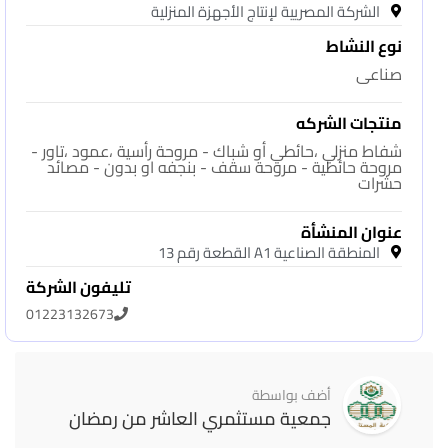
الشركة المصريية لإنتاج الأجهزة المنزلية
نوع النشاط
صناعى
منتجات الشركه
شفاط منزلي ،حائطي أو شباك - مروحة رأسية ،عمود ،تاور -
مروحة حائطية - مروحة سقف - بنجفه او بدون - مصائد
حشرات
عنوان المنشأة
المنطقة الصناعية A1 القطعة رقم 13
تليفون الشركة
01223132673
أضف بواسطة
جمعية مستثمري العاشر من رمضان