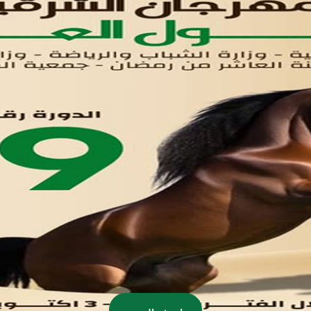
اتصل بنا
تواصل معنا
مدينة العاشر من رمضان
01221020029
055-4494429
055-4494406
055-4494414
info.triaeg@yahoo.com
info@triaeg-guide.com