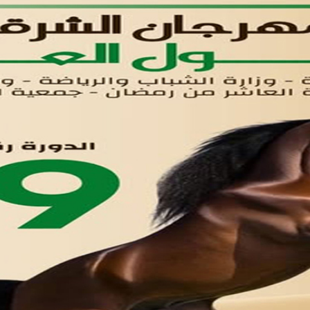
القوائم
في مدينة العاشر من رمضان
لوحه التحكم
اتصل بنا
تواصل معنا
مدينة العاشر من رمضان
01221020029
055-4494429
055-4494406
055-4494414
info.triaeg@yahoo.com