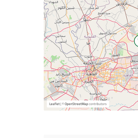
Leaflet
| ©
OpenStreetMap
contributors