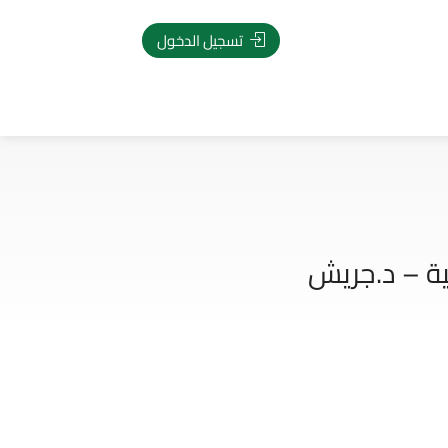
تسجيل الدخول
ية – د.جريش