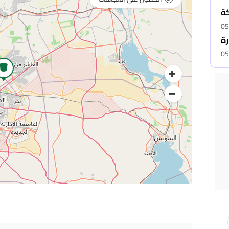
كة
05
رة
05