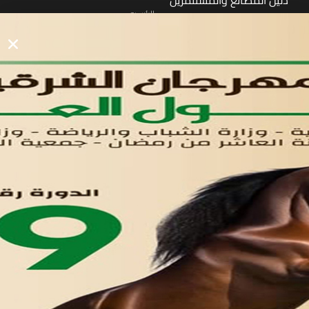
دليل المصانع والمستثمرين
الرئيسيه
الأول
القوائم
في مدينة العاشر من رمضان
لوحه التحكم
اتصل بنا
تواصل معنا
مدينة العاشر من رمضان
01221020029
055-4494429
055-4494406
055-4494414