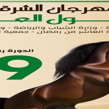
القوائم
في مدينة العاشر من رمضان
لوحه التحكم
اتصل بنا
تواصل معنا
مدينة العاشر من رمضان
01221020029
055-4494429
055-4494406
055-4494414
info.triaeg@yahoo.com