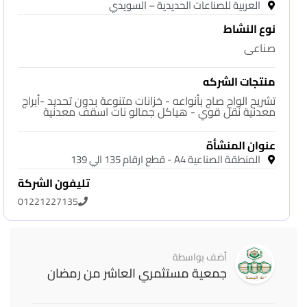
العربية للصناعات الحديدية – السويدي
نوع النشاط
صناعى
منتجات الشركه
تشريح الواح صاج بأنواعه - خزانات متنوعة بدون تحديد -أبراج
معدنية نقل قوي - هياكل جمالو نات اسقف معدنية
عنوان المنشأة
المنطقة الصناعية A4 - قطع ارقام 135 الي 139
تليفون الشركة
01221227135
أضف بواسطة
جمعية مستثمري العاشر من رمضان