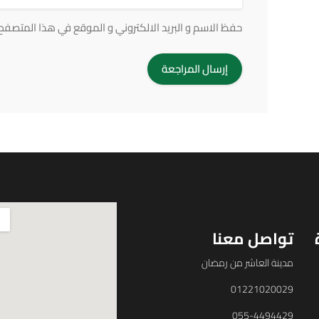
حفظ الاسم و البريد الالكتروني و الموقع في هذا المتصفح ف
تواصل معنا
مدينة العاشر من رمضان
01221020029
055-4494429