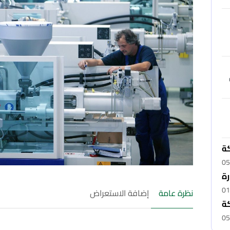
كة
05
رة
01
نظرة عامة
إضافة الاستعراض
ة
05