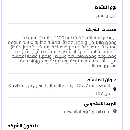
نوع النشاط
غزل و نسيج
منتجات الشركه
خيوط بولستر أقمشة قطنية 100% متنوعة ومبيضة
ومجهزة(تبييض وتجهيز فقط) أقمشة قطنية 100% متنوعة
ومبيضة ومصبوغة ومجهزة(صباغة وتبييض وتجهيز فقط)
أقمشة قطنية مخلوطة (قطن/ ألياف صناعية) ومبيضة
ومصبوغة ومجهزة(صباغة وتبييض وتجهيز فقط) أقمشة
من ألياف صناعية متنوعة ومصبوغة ومجهزة(صباغة
وتجهيز فقط)
عنوان المنشأة
القطعة رقم 7 I X A - والجزء الشمالي الشرقي من القطعه 8
من I X A
البريد الالكتروني
newalfatex@gmail.com
تليفون الشركة