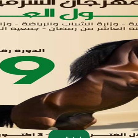
اتصل بنا
تواصل معنا
مدينة العاشر من رمضان
01221020029
055-4494429
055-4494406
055-4494414
info.triaeg@yahoo.com
info@triaeg-guide.com