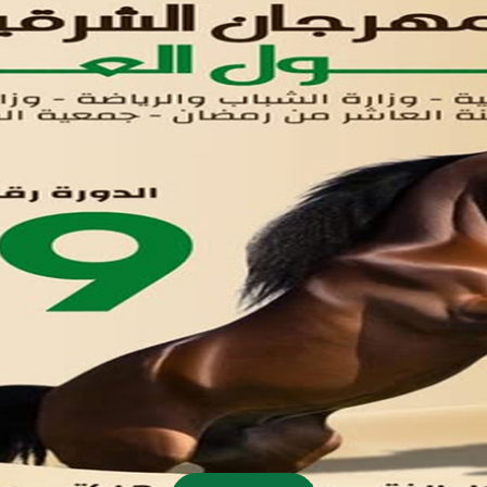
اتصل بنا
تواصل معنا
مدينة العاشر من رمضان
01221020029
055-4494429
055-4494406
055-4494414
info.triaeg@yahoo.com
info@triaeg-guide.com