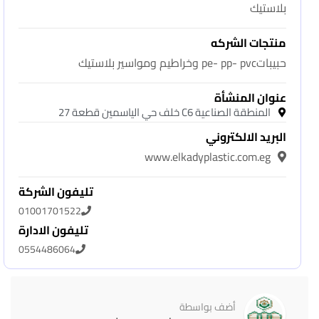
بلاستيك
منتجات الشركه
حبيباتpe- pp- pvc وخراطيم ومواسير بلاستيك
عنوان المنشأة
المنطقة الصناعية C6 خلف حي الياسمين قطعة 27
البريد الالكتروني
www.elkadyplastic.com.eg
تليفون الشركة
01001701522
تليفون الادارة
0554486064
أضف بواسطة