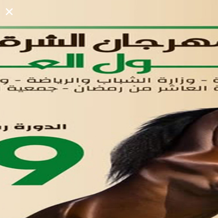
دليل المصانع والمستثمرين
الرئيسيه
الأول
القوائم
في مدينة العاشر من رمضان
لوحه التحكم
اتصل بنا
تواصل معنا
مدينة العاشر من رمضان
01221020029
055-4494429
055-4494406
055-4494414