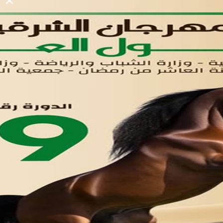
لوحه التحكم
اتصل بنا
تواصل معنا
مدينة العاشر من رمضان
01221020029
055-4494429
055-4494406
055-4494414
info.triaeg@yahoo.com
info@triaeg-guide.com