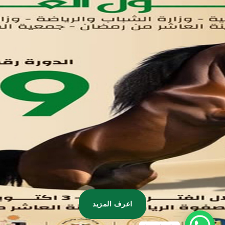
تواصل معنا
مدينة العاشر من رمضان
01221020029
055-4494429
055-4494406
055-4494414
info.triaeg@yahoo.com
info@triaeg-guide.com
اعرف المزيد