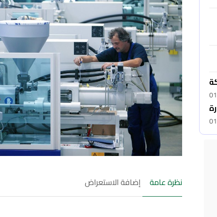
كة
01
رة
01
نظرة عامة
إضافة الاستعراض