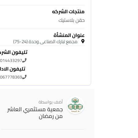
منتجات الشركه
حقن بلاستيك
عنوان المنشأة
مجمع تبارك الصناعى وحدة (24-75)
تليفون الشر
014433297
تليفون الادا
067778369
أضف بواسطة
جمعية مستثمري العاشر
من رمضان