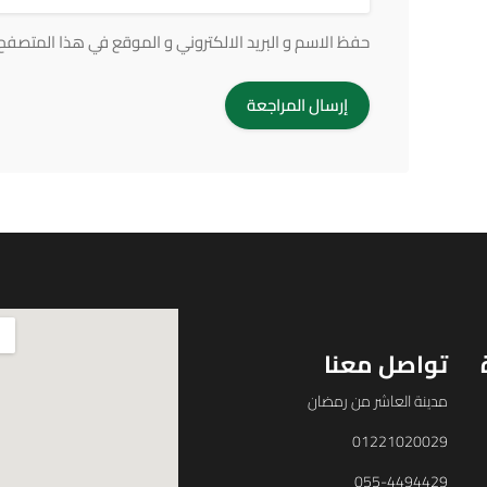
حفظ الاسم و البريد الالكتروني و الموقع في هذا المتصفح ف
تواصل معنا
مدينة العاشر من رمضان
01221020029
055-4494429