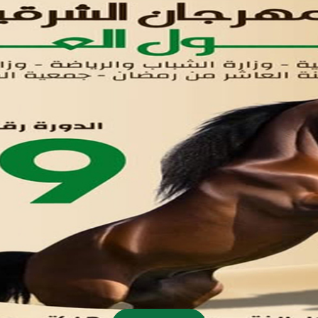
اتصل بنا
تواصل معنا
مدينة العاشر من رمضان
01221020029
055-4494429
055-4494406
055-4494414
info.triaeg@yahoo.com
info@triaeg-guide.com