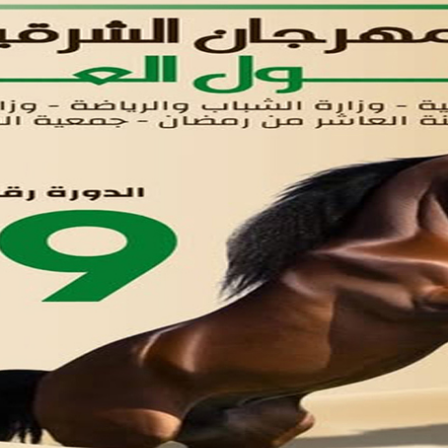
اتصل بنا
تواصل معنا
مدينة العاشر من رمضان
01221020029
055-4494429
055-4494406
055-4494414
info.triaeg@yahoo.com
info@triaeg-guide.com