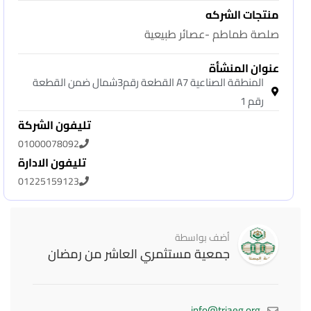
منتجات الشركه
صلصة طماطم -عصائر طبيعية
عنوان المنشأة
المنطقة الصناعية A7 القطعة رقم3شمال ضمن القطعة
رقم 1
تليفون الشركة
01000078092
تليفون الادارة
01225159123
أضف بواسطة
جمعية مستثمري العاشر من رمضان
info@triaeg.org