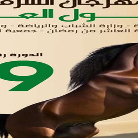
لوحه التحكم
اتصل بنا
تواصل معنا
مدينة العاشر من رمضان
01221020029
055-4494429
055-4494406
055-4494414
info.triaeg@yahoo.com
info@triaeg-guide.com