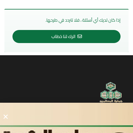
إذا كان لديك أي أسئلة ، فلا تتردد في طرحها.
اترك لنا خطاب
روابط مفيدة
دليل المصانع والمستثمرين
الرئيسيه
الأول
القوائم
في مدينة العاشر من رمضان