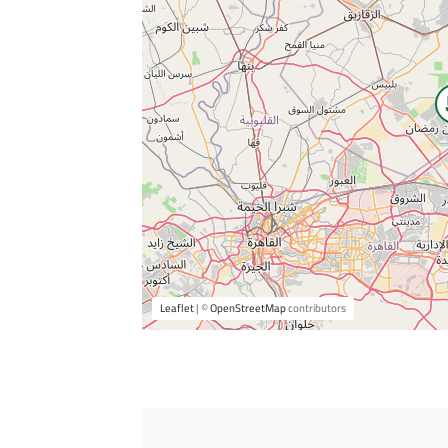
Leaflet
| ©
OpenStreetMap
contributors