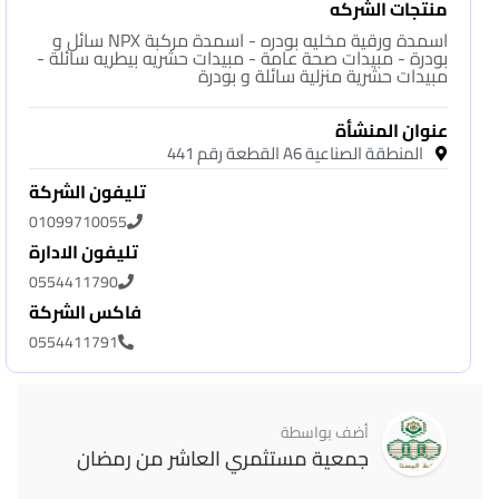
منتجات الشركه
اسمدة ورقية مخليه بودره - اسمدة مركبة NPX سائل و
بودرة - مبيدات صحة عامة - مبيدات حشريه بيطريه سائلة -
مبيدات حشرية منزلية سائلة و بودرة
عنوان المنشأة
المنطقة الصناعية A6 القطعة رقم 441
تليفون الشركة
01099710055
تليفون الادارة
0554411790
فاكس الشركة
0554411791
أضف بواسطة
جمعية مستثمري العاشر من رمضان