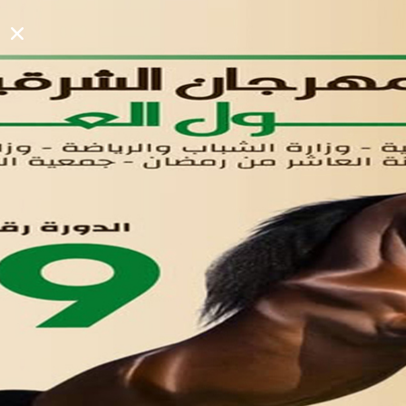
القوائم
في مدينة العاشر من رمضان
لوحه التحكم
اتصل بنا
تواصل معنا
مدينة العاشر من رمضان
01221020029
055-4494429
055-4494406
055-4494414
info.triaeg@yahoo.com