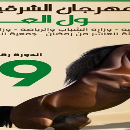
اتصل بنا
تواصل معنا
مدينة العاشر من رمضان
01221020029
055-4494429
055-4494406
055-4494414
info.triaeg@yahoo.com
info@triaeg-guide.com