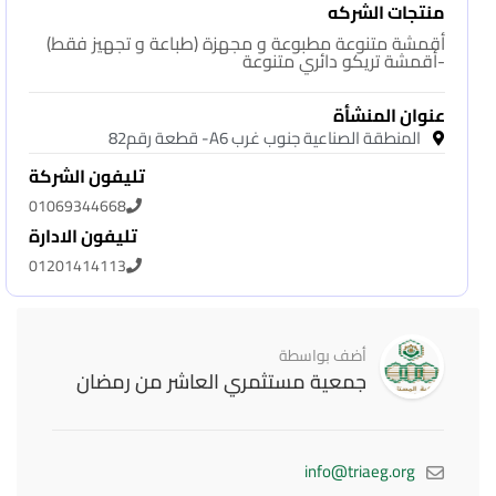
منتجات الشركه
أقمشة متنوعة مطبوعة و مجهزة (طباعة و تجهيز فقط)
-أقمشة تريكو دائري متنوعة
عنوان المنشأة
المنطقة الصناعية جنوب غرب A6- قطعة رقم82
تليفون الشركة
01069344668
تليفون الادارة
01201414113
أضف بواسطة
جمعية مستثمري العاشر من رمضان
info@triaeg.org