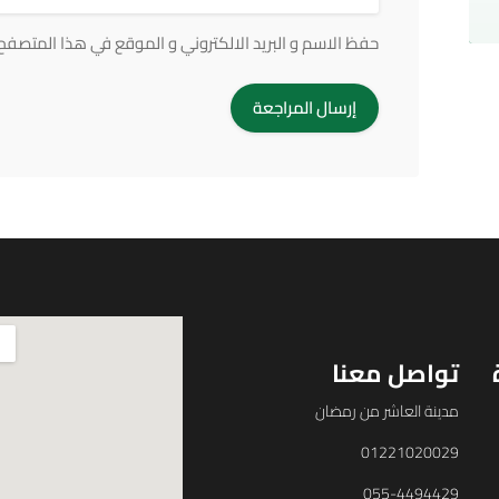
حفظ الاسم و البريد الالكتروني و الموقع في هذا المتصفح ف
تواصل معنا
مدينة العاشر من رمضان
01221020029
055-4494429