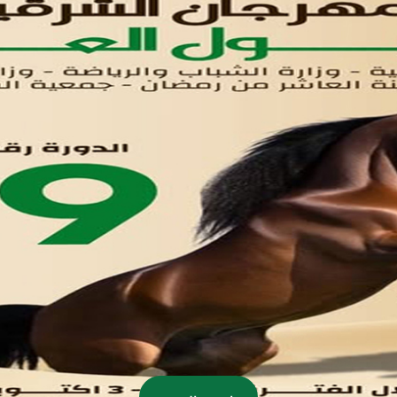
اتصل بنا
تواصل معنا
مدينة العاشر من رمضان
01221020029
055-4494429
055-4494406
055-4494414
info.triaeg@yahoo.com
info@triaeg-guide.com