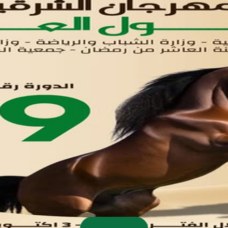
اتصل بنا
تواصل معنا
مدينة العاشر من رمضان
01221020029
055-4494429
055-4494406
055-4494414
info.triaeg@yahoo.com
info@triaeg-guide.com