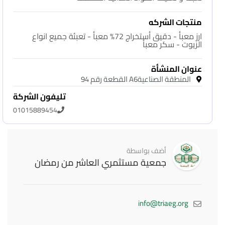
منتجات الشركه
ارز معبأ - دقيق أستخراج 72% معبأ - تعبئة جميع انواع
الزيوت - سكر معبأ
عنوان المنشأة
المنطقة الصناعيةA6 القطعة رقم 94
تليفون الشركة
01015889454
أضف بواسطة
جمعية مستثمري العاشر من رمضان
info@triaeg.org