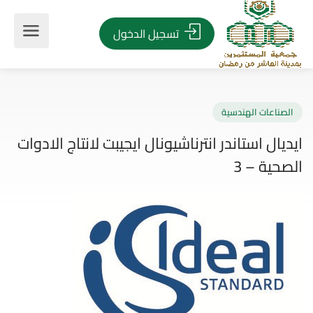
تسجيل الدخول
صناعات الهندسية
يال استاندر انترناشيونال ايجيبت لانتاج الادوات
حية – 3