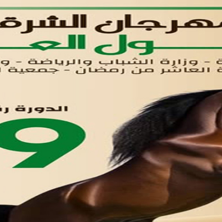
القوائم
في مدينة العاشر من رمضان
لوحه التحكم
اتصل بنا
تواصل معنا
مدينة العاشر من رمضان
01221020029
055-4494429
055-4494406
055-4494414
info.triaeg@yahoo.com