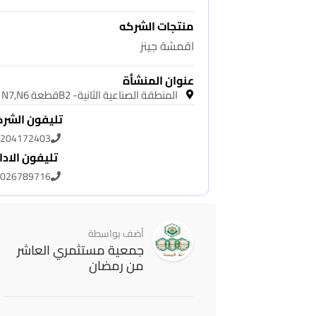
منتجات الشركه
اقمشة جينز
عنوان المنشأة
المنطقة الصناعية الثانية- B2قطعة N7,N6
تليفون الشر
204172403
تليفون الادا
026789716
أضف بواسطة
جمعية مستثمري العاشر
من رمضان