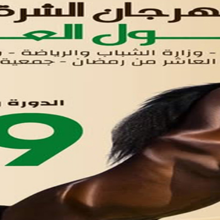
الرئيسيه
الأول
القوائم
في مدينة العاشر من رمضان
لوحه التحكم
اتصل بنا
تواصل معنا
مدينة العاشر من رمضان
01221020029
055-4494429
055-4494406
055-4494414
info.triaeg@yahoo.com