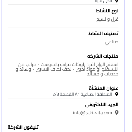
تاكى فايتا
نوع النشاط
غزل و نسيج
تصنيف النشاط
صناعي
منتجات الشركه
اسفنج الواح افرخ بلوكات مراتب بالسوست - مراتب من
اللاسفنج أو مواد أخرى - لحف لحاف الاسرى - وسائد و
خدديات و مسائد
عنوان المنشأة
المنطقة الصناعية A1 القطعة 2/3
البريد الالكتروني
info@taki-vita.com
تليفون الشركة