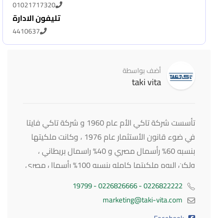
01021717320
تليفون الادارة
4410637
أضف بواسطة
taki vita
تأسست شركة تاكي الأم عام 1960 و شركة تاكي فايتا
في ضوء قانون الأستثمار عام 1976 ، وكانت ملكيتها
بنسبه 60% رأسمال مصري و 40% راسمال بريطاني ،
ولكن اليوم ملكيتها كامله بنسبه 100% رأسمال مصري
وهي اول شركه في مصر والشرق الأوسط لانتاج
0226822222 - 0226826666 - 19799
الاسفنج والمراتب.
marketing@taki-vita.com
وعلي مدار هذه السنوات استطاعت الشركه تلبيه