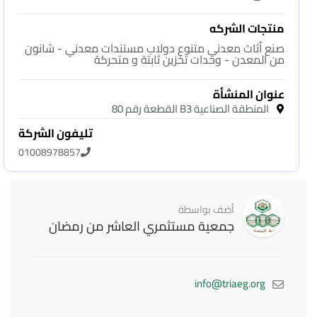
منتجات الشركه
صنع أثاث معدني متنوع دولاب مستندات معدني - شانون
من المعدن - وحدات تخزين ثابتة و متحركة
عنوان المنشأة
المنطقة الصناعية B3 القطعة رقم 80
تليفون الشركة
01008978857
أضف بواسطة
جمعية مستثمري العاشر من رمضان
info@triaeg.org