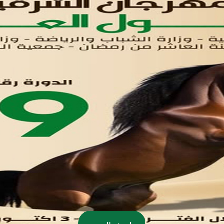
اتصل بنا
تواصل معنا
مدينة العاشر من رمضان
01221020029
055-4494429
055-4494406
055-4494414
info.triaeg@yahoo.com
info@triaeg-guide.com